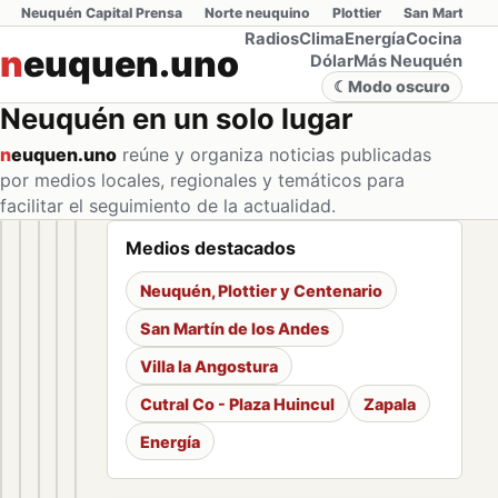
Neuquén Capital Prensa
Norte neuquino
Plottier
San Martín de
Radios
Clima
Energía
Cocina
neuquen.uno
D
Dólar
Más Neuquén
I
A
☾
Modo oscuro
R
I
Neuquén en un solo lugar
O
N
E
n
euquen.uno
reúne y organiza noticias publicadas
U
Q
por medios locales, regionales y temáticos para
U
I
facilitar el seguimiento de la actualidad.
N
O
Cipolletti y...
trasandina
Medios destacados
registró una
La
leve suba
Fundación
Corte
Tailandia:
Sorteo
Neuquén, Plottier y Centenario
en las...
turbiedad
YPF
total
un
Quini 6 del
San Martín de los Andes
del río
celebró
en
estudiante
aniversario:
Villa la Angostura
Negro
30 años
Ruta
mató al
$20.000
Cutral Co - Plaza Huincul
Zapala
complica
de
40 y
menos a
millones en
Energía
la
historia
Ruta
seis
juego para
producción
con una
234
personas
el domingo